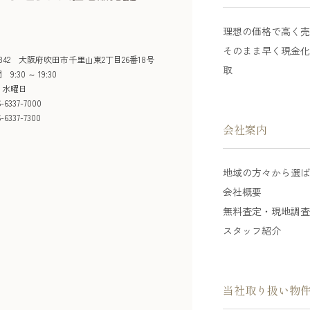
理想の価格で高く
そのまま早く現金
-0842 大阪府吹田市千里山東2丁目26番18号
取
9:30 ～ 19:30
 水曜日
-6337-7000
-6337-7300
会社案内
地域の方々から選
会社概要
無料査定・現地調
スタッフ紹介
当社取り扱い物