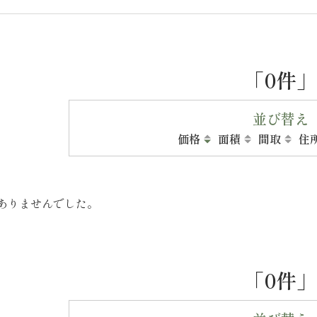
「0件」
並び替え
価格
面積
間取
住
ありませんでした。
「0件」