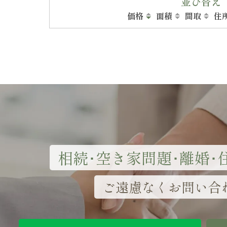
並び替え
価格
面積
間取
住
相続･空き家問題･離婚･
ご遠慮なくお問い合