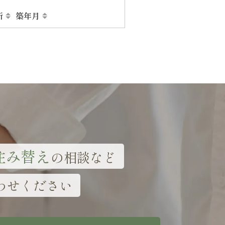
所
築年月
住み替え
の相談など
わせください