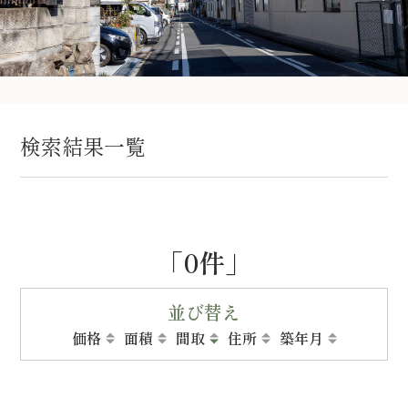
検索結果一覧
「0件」
並び替え
価格
面積
間取
住所
築年月